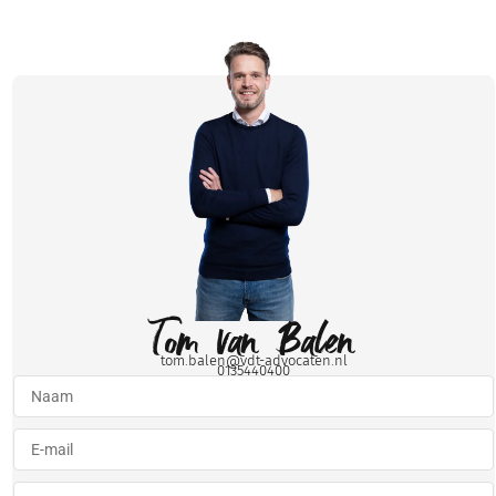
Tom van Balen
tom.balen@vdt-advocaten.nl
0135440400