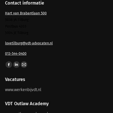
Contact informatie
Hart van Brabantlaan 500
5038 JA Tilburg
Postbus 4203
5004 JE Tilburg
lovetilburg@vdt-advocaten.nl
013-544-0400
Vind ons op:
Vacatures
www.werkenbijvdt.nl
VDT Outlaw Academy