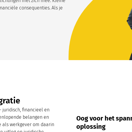
lichtingen met zich mee. Kleine
inanciële consequenties. Als je
gratie
juridisch, financieel en
iteenlopende belangen en
Oog voor het span
je als werkgever om daarin
oplossing
e uitleg en juridische