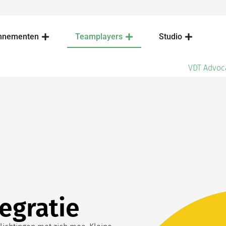
nnementen
Teamplayers
Studio
VDT Advoc
egratie