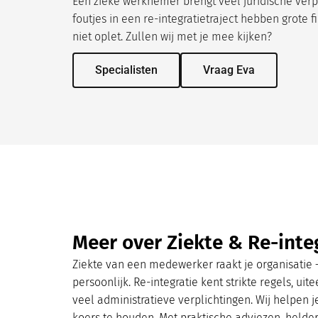
Een zieke werknemer brengt veel juridische verp
foutjes in een re-integratietraject hebben grote f
niet oplet. Zullen wij met je mee kijken?
Specialisten
Vraag Eva
Meer over Ziekte & Re-inte
Ziekte van een medewerker raakt je organisatie – 
persoonlijk. Re-integratie kent strikte regels, u
veel administratieve verplichtingen. Wij helpen 
koers te houden. Met praktische adviezen, helder