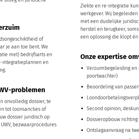
Ziekte en re-integratie k
werkgever. Wij begeleiden
met een duidelijke juridis
verzuim
herstel en terugkeer, soms
een oplossing die klopt én 
idsongeschiktheid of
ar je aan toe bent. We
tie met) bedrijfsarts en
Onze expertise om
re-integratieplannen en
Verzuimbegeleiding en r
ng.
poortwachter)
Beoordeling van passen
UWV-problemen
Loondoorbetalingsverpl
 onvolledig dossier, te
Second opinion, deskund
n tot loonsancties of
uw dossier juridisch op
Dossieropbouw richting 
et UWV, bezwaarprocedures
Ontslagaanvraag na twe