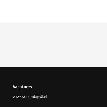
Vacatures
www.werkenbijvdt.nl