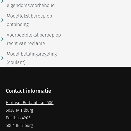
eigendomsvoorbehoud
Modeltekst beroep op
ontbinding
Voorbeeldtekst beroep op
recht van reclame
Model betalingsregeling
(coulant)
Contact informatie
Hart van Brabantlaan 500
5038 JA Tilburg
Postbus 4203
5004 JE Tilburg