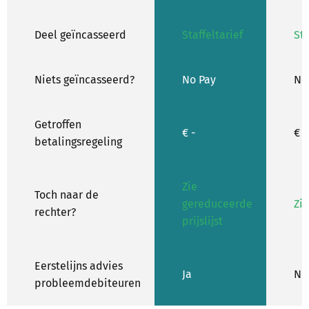
Deel geïncasseerd
Staffeltarief
Sta
Niets geïncasseerd?
No Pay
No
Getroffen
€ -
€ 1
betalingsregeling
Zie
Toch naar de
gereduceerde
Zie
rechter?
prijslijst
Eerstelijns advies
Ja
Ne
probleemdebiteuren