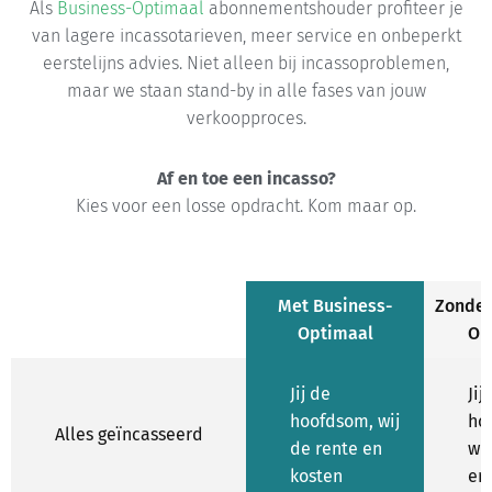
Als
Business-Optimaal
abonnementshouder profiteer je
van lagere incassotarieven, meer service en onbeperkt
eerstelijns advies. Niet alleen bij incassoproblemen,
maar we staan stand-by in alle fases van jouw
verkoopproces.
Af en toe een incasso?
Kies voor een losse opdracht. Kom maar op.
Met Business-
Zonder
Optimaal
Op
Jij de
Jij
hoofdsom, wij
ho
Alles geïncasseerd
de rente en
wij
kosten
en