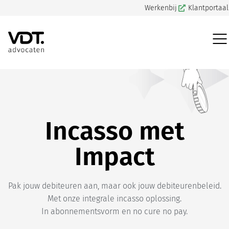
Werkenbij
Klantportaal
VDT Advocaten
>
Producten
>
Incasso met Impact
Incasso met
Impact
Pak jouw debiteuren aan, maar ook jouw debiteurenbeleid.
Met onze integrale incasso oplossing.
In abonnementsvorm en no cure no pay.