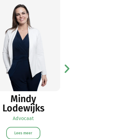
Mindy
Lucia van
Lodewijks
Kooten Nieker
Advocaat
Advocaat
Lees meer
Lees meer