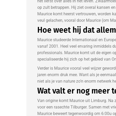
het liefst over alles in het leven. Zwaarmoe
op zult betrappen. Hij ziet overal kansen e
Maurice komt heerst vertrouwen, worden k
veul gelachen, vooral door Maurice (om Maur
Hoe weet hij dat allem
Maurice studeerde Internationaal en Europe
vanaf 2001. Heel veel ervaring inmiddels du
professionals. Maurice komt uit de eigen o
specialiseerde hij zich op het gebied van 
Verder is Maurice vooral veel wijzer gewor
jaren enorm druk mee. Want als je eenmaal 
niet als je van nature zo’n enorm netwerk heb
Wat valt er nog meer t
Van origine komt Maurice uit Limburg. Na zi
voor een rasechte Tilburger. Samen met vri
Maurice beweert tegenwoordig om 6:00u op