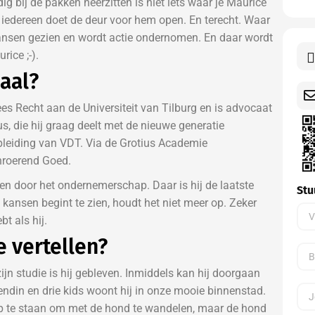
dig bij de pakken neerzitten is niet iets waar je Maurice
n iedereen doet de deur voor hem open. En terecht. Waar
ansen gezien en wordt actie ondernomen. En daar wordt
ice ;-).
aal?
es Recht aan de Universiteit van Tilburg en is advocaat
s, die hij graag deelt met de nieuwe generatie
pleiding van VDT. Via de Grotius Academie
Onroerend Goed.
den door het ondernemerschap. Daar is hij de laatste
Stu
kansen begint te zien, houdt het niet meer op. Zeker
t als hij.
e vertellen?
jn studie is hij gebleven. Inmiddels kan hij doorgaan
endin en drie kids woont hij in onze mooie binnenstad.
 te staan om met de hond te wandelen, maar de hond