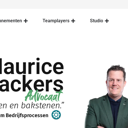
nnementen
Teamplayers
Studio
aurice
ackers
Advocaat
en en bakstenen.”
m Bedrijfsprocessen