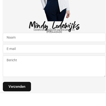
Mindy Lodewijks
lovetilburg@vdt-advocaten.nl
0135440400
Verzenden