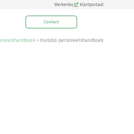
Werkenbij
Klantportaal
Contact
soneelshandboek
>
Huisstijl-personeelshandboek