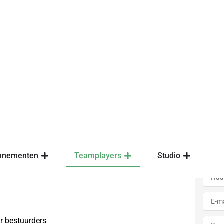
, coöperaties opgelet.
e nieuwe Wet Bestuur
en.
onen in werking getreden. Voor stichtingen,
chappijen (owm) brengt dit allerlei
een rijtje wat de wijzigingen zijn en welke actie je
T
het bestuur
l
r bestuurders