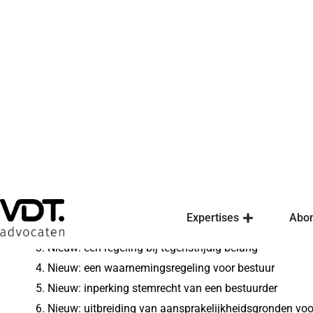
Stichtingen, verenigingen
Actie vereist vanwege d
en Toezicht rechtsperson
Op 1 juli 2021 is de Wet bestuur en toezicht rechtspers
verenigingen, coöperaties en onderlinge waarborgmaats
veranderingen met zich mee. In dit artikel zetten wij op 
moet ondernemen (of niet).
Wat verandert er?
Nieuw: extra mogelijkheden om toezicht te houden op 
Nieuw: een verzwaring van de bestuursverplichting
Nieuw: een regeling bij tegenstrijdig belang
Nieuw: een waarnemingsregeling voor bestuur
Nieuw: inperking stemrecht van een bestuurder
Nieuw: uitbreiding van aansprakelijkheidsgronden voo