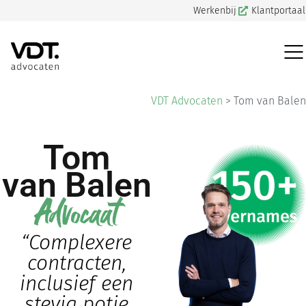
Werkenbij
Klantportaal
VDT Advocaten
>
Tom van Balen
Tom
van Balen
Advocaat
“Complexere
contracten,
inclusief een
stevig potje