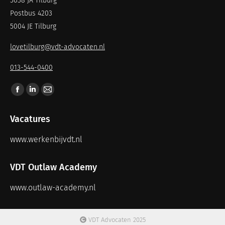
5038 JA Tilburg
Postbus 4203
5004 JE Tilburg
lovetilburg@vdt-advocaten.nl
013-544-0400
Vind ons op:
Vacatures
www.werkenbijvdt.nl
VDT Outlaw Academy
www.outlaw-academy.nl
VDT Advocaten 2025