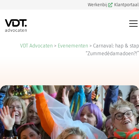
Werkenbij
Klantportaal
VDT Advocaten
>
Evenementen
>
Carnaval: hap & stap
“Zummedèdamadoen?!”