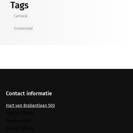
Tags
Carnaval
Kruikenstad
Contact informatie
Hart van Brabantlaan 500
5038 JA Tilburg
Postbus 4203
5004 JE Tilburg