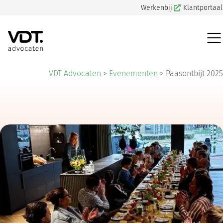
Werkenbij
Klantportaal
VDT Advocaten
>
Evenementen
>
Paasontbijt 2025