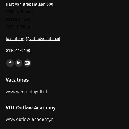
Hart van Brabantlaan 500
5038 JA Tilburg
Postbus 4203
5004 JE Tilburg
lovetilburg@vdt-advocaten.nl
013-544-0400
Vind ons op:
Vacatures
www.werkenbijvdt.nl
VDT Outlaw Academy
www.outlaw-academy.nl