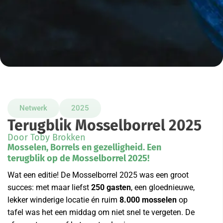
Netwerk
2025
Terugblik Mosselborrel 2025
Door Toby Brokken
Mosselen, Borrels en gezelligheid. Een
terugblik op de Mosselborrel 2025!
Wat een editie! De Mosselborrel 2025 was een groot
succes: met maar liefst
250 gasten
, een gloednieuwe,
lekker winderige locatie én ruim
8.000 mosselen
op
tafel was het een middag om niet snel te vergeten. De