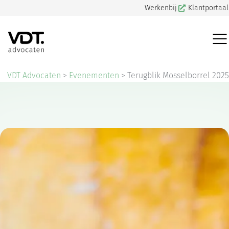
Werkenbij
Klantportaal
VDT Advocaten
>
Evenementen
>
Terugblik Mosselborrel 2025