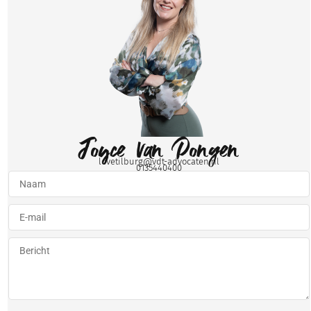
Joyce van Dongen
lovetilburg@vdt-advocaten.nl
0135440400