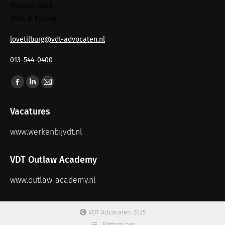
Postbus 4203
5004 JE Tilburg
lovetilburg@vdt-advocaten.nl
013-544-0400
Vind ons op:
Vacatures
www.werkenbijvdt.nl
VDT Outlaw Academy
www.outlaw-academy.nl
VDT Advocaten 2025
Bottom bar