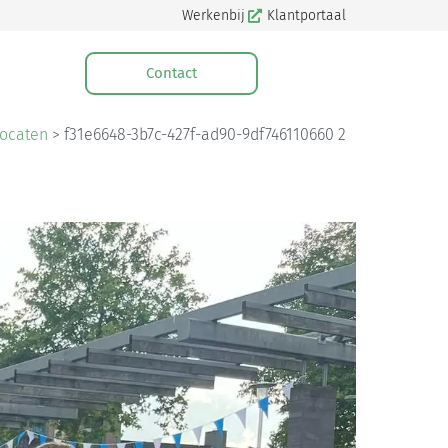
Werkenbij
Klantportaal
Contact
ocaten
>
f31e6648-3b7c-427f-ad90-9df746110660 2