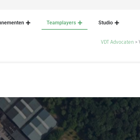
nnementen
Teamplayers
Studio
VDT Advocaten
>