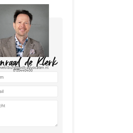
enraad de Klerk
ovetilburg@vdt-advocaten.nl
0135440400