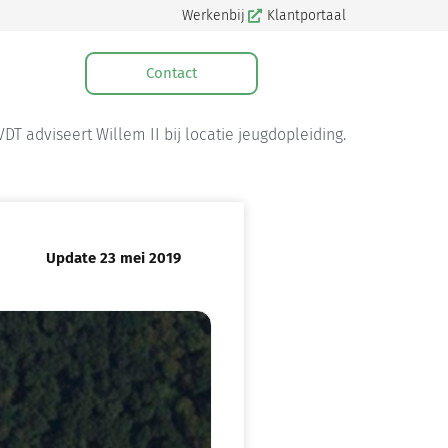
Werkenbij
Klantportaal
Contact
VDT adviseert Willem II bij locatie jeugdopleiding.
Update 23 mei 2019