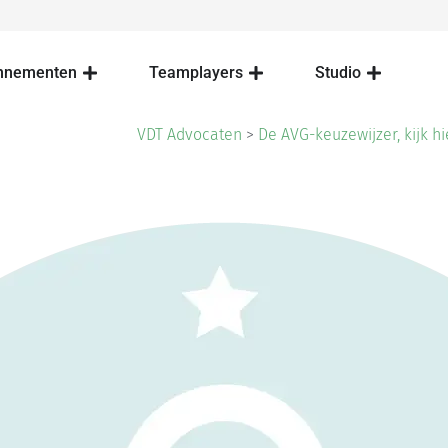
nnementen
Teamplayers
Studio
VDT Advocaten
>
De AVG-keuzewijzer, kijk hi