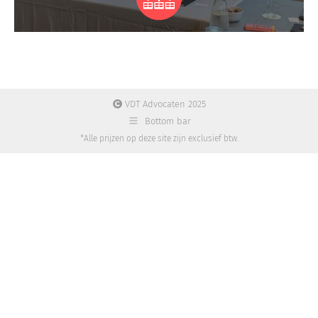
VDT Advocaten 2025
Bottom bar
*Alle prijzen op deze site zijn exclusief btw.