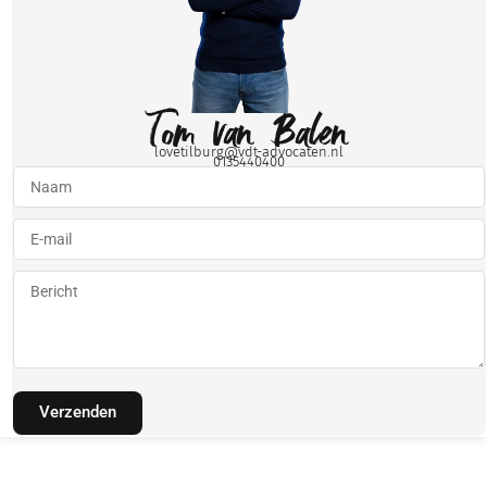
Tom van Balen
lovetilburg@vdt-advocaten.nl
0135440400
Verzenden