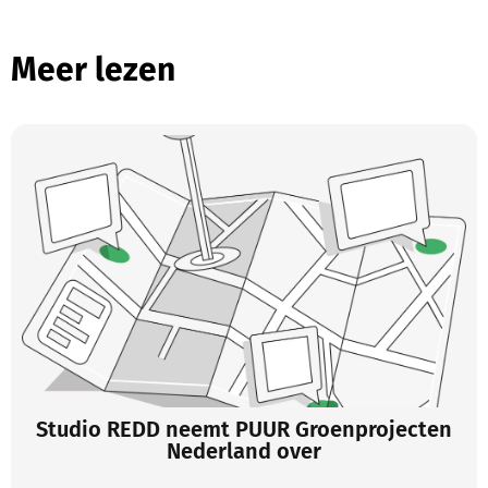
Meer lezen
Studio REDD neemt PUUR Groenprojecten
Nederland over