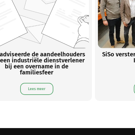
o versterkt EyeTi met duurzame
Studio
IT-expertise
Groenproj
Lees meer