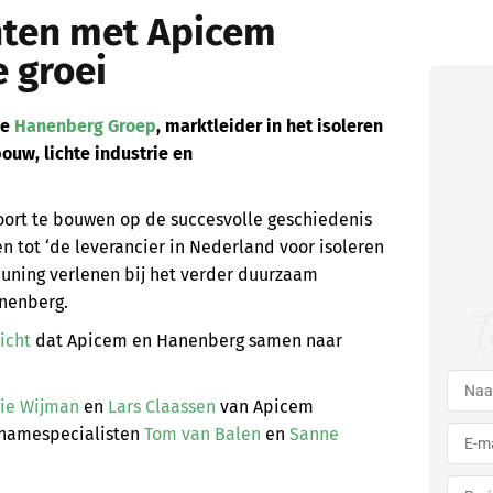
hten met Apicem
 groei
de
Hanenberg Groep
, marktleider in het isoleren
ouw, lichte industrie en
rt te bouwen op de succesvolle geschiedenis
n tot ‘de leverancier in Nederland voor isoleren
teuning verlenen bij het verder duurzaam
nenberg.
T
icht
dat Apicem en Hanenberg samen naar
l
ie Wijman
en
Lars Claassen
van Apicem
rnamespecialisten
Tom van Balen
en
Sanne