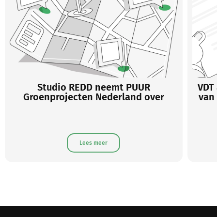
VDT adviseerde de aandeelhouders
SiS
van een industriële dienstverlener
bij een overname in de
familiesfeer
Lees meer