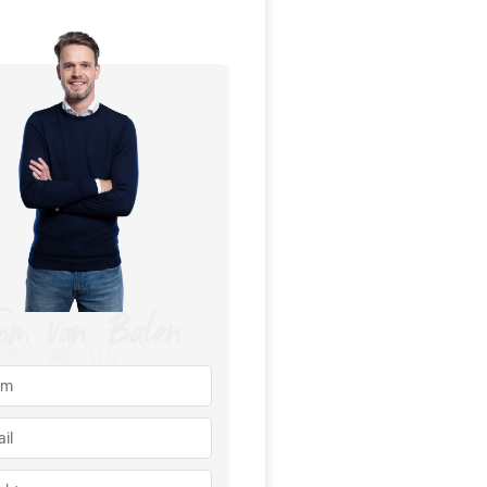
om van Balen
ovetilburg@vdt-advocaten.nl
0135440400