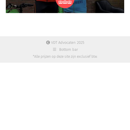
VDT Advocaten 2025
Bottom bar
*Alle prijzen op deze site zijn exclusief btw.