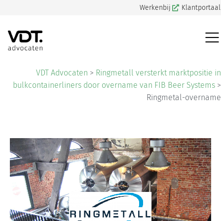
Werkenbij
Klantportaal
VDT Advocaten
>
Ringmetall versterkt marktpositie in
bulkcontainerliners door overname van FIB Beer Systems
>
Ringmetal-overname