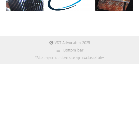
VDT Advocaten 2025
Bottom bar
*Alle prijzen op deze site zijn exclusief btw.