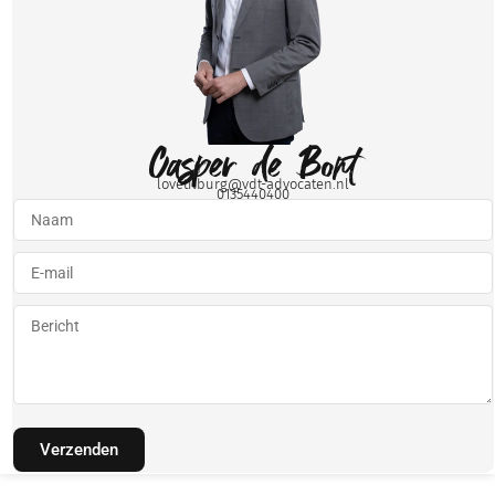
Casper de Bont
lovetilburg@vdt-advocaten.nl
0135440400
Verzenden