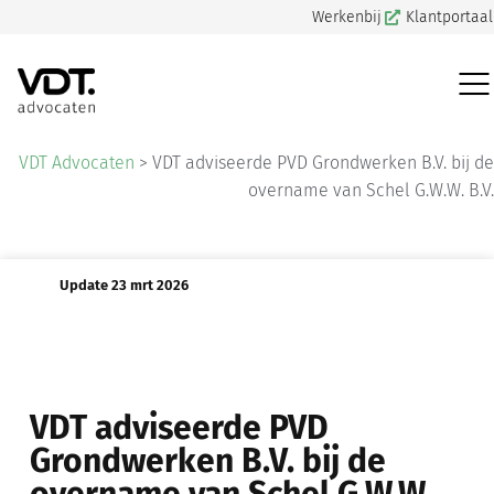
Werkenbij
Klantportaal
VDT Advocaten
>
VDT adviseerde PVD Grondwerken B.V. bij de
overname van Schel G.W.W. B.V.
Update 23 mrt 2026
VDT adviseerde PVD
Grondwerken B.V. bij de