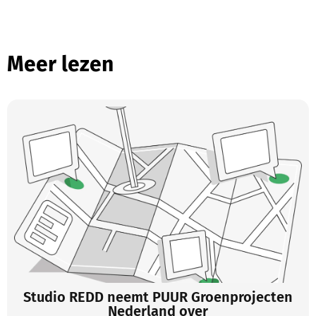
Meer lezen
Studio REDD neemt PUUR Groenprojecten
Nederland over