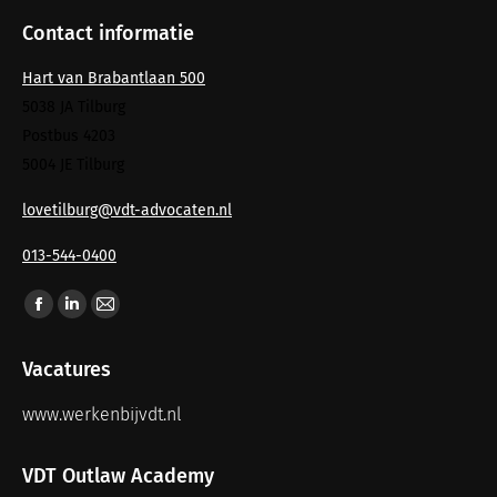
Contact informatie
Hart van Brabantlaan 500
5038 JA Tilburg
Postbus 4203
5004 JE Tilburg
lovetilburg@vdt-advocaten.nl
013-544-0400
Vind ons op:
Vacatures
www.werkenbijvdt.nl
VDT Outlaw Academy