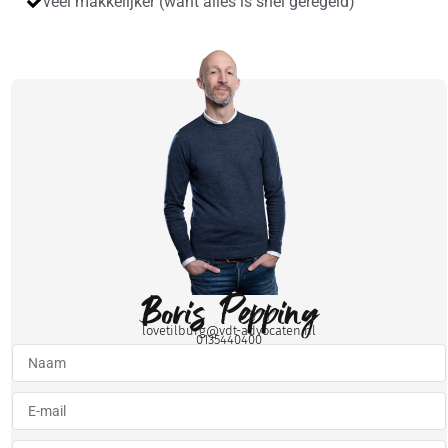
veel makkelijker (want alles is snel geregeld)
Boris Pepping
lovetilburg@vdt-advocaten.nl
0135440400