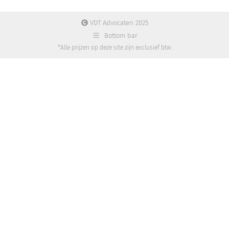
VDT Advocaten 2025
Bottom bar
*Alle prijzen op deze site zijn exclusief btw.