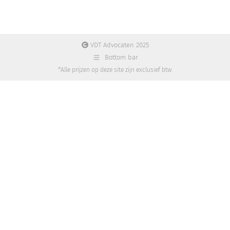
VDT Advocaten 2025
Bottom bar
*Alle prijzen op deze site zijn exclusief btw.