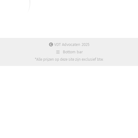
VDT Advocaten 2025
Bottom bar
*Alle prijzen op deze site zijn exclusief btw.