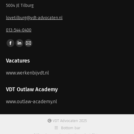
5004 JE Tilburg
lovetilburg@vdt-advocaten.nl
013-544-0400
Vind ons op:
Vacatures
www.werkenbijvdt.nl
VDT Outlaw Academy
www.outlaw-academy.nl
VDT Advocaten 2025
Bottom bar