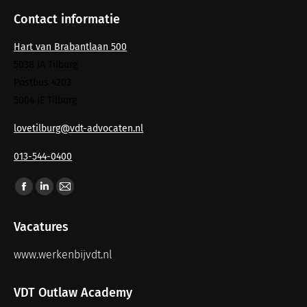
Contact informatie
Hart van Brabantlaan 500
5038 JA Tilburg
Postbus 4203
5004 JE Tilburg
lovetilburg@vdt-advocaten.nl
013-544-0400
Vind ons op:
Vacatures
www.werkenbijvdt.nl
VDT Outlaw Academy