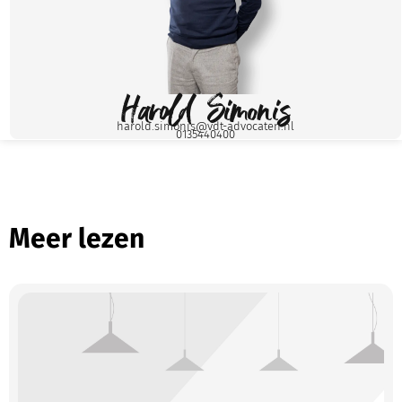
Harold Simonis
harold.simonis@vdt-advocaten.nl
0135440400
Meer lezen