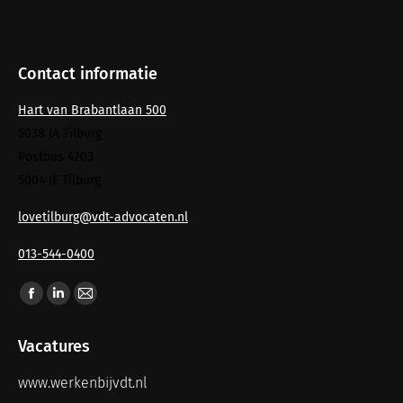
Contact informatie
Hart van Brabantlaan 500
5038 JA Tilburg
Postbus 4203
5004 JE Tilburg
lovetilburg@vdt-advocaten.nl
013-544-0400
Vind ons op:
Vacatures
www.werkenbijvdt.nl