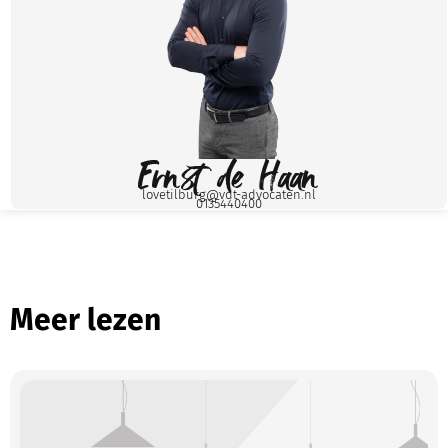
Ernst de Haan
lovetilburg@vdt-advocaten.nl
0135440400
Meer lezen