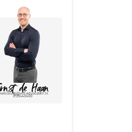
Ernst de Haan
ovetilburg@vdt-advocaten.nl
0135440400