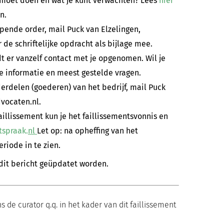
je moet doen en wat je kunt verwachten? Lees
hier
n.
lopende order, mail Puck van Elzelingen,
de schriftelijke opdracht als bijlage mee.
dt er vanzelf contact met je opgenomen. Wil je
te informatie en meest gestelde vragen.
erdelen (goederen) van het bedrijf, mail Puck
vocaten.nl.
aillissement kun je het faillissementsvonnis en
tspraak.
nl
Let op: na opheffing van het
riode in te zien.
 dit bericht geüpdatet worden.
e curator q.q. in het kader van dit faillissement