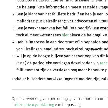
jouw positie als schuldeiser in faillissement? Wat 
de belangrijkste informatie en meest gestelde vrage
Ben je
klant
van het failliete bedrijf en heb je een 
mailadres: puck.elzelingen@vdt-advocaten.nl. Stuur 
Ben je
werknemer
van het failliete bedrijf? Dan wor
toch al meer weten? Lees
hier
alvast de belangrijks
Heb je interesse in een
doorstart
of in bepaalde ond
van Elzelingen, emailadres: puck.elzelingen@vdt-ad
Wil je op de hoogte blijven van het verloop van dit f
(t.z.t.) de periodieke verslagen downloaden via
rech
faillissement zijn de verslagen nog maar beperkte pe
Zodra er bijzondere ontwikkelingen te melden zijn, zal
Op de verwerking van persoonsgegevens door en namens d
is
deze privacyverklaring
van toepassing.