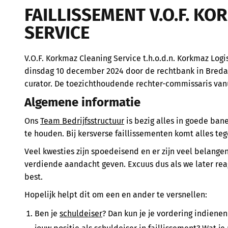
FAILLISSEMENT V.O.F. K
SERVICE
V.O.F. Korkmaz Cleaning Service t.h.o.d.n. Korkmaz Log
dinsdag 10 december 2024 door de rechtbank in Breda f
curator. De toezichthoudende rechter-commissaris vanu
Algemene informatie
Ons
Team Bedrijfsstructuur
is bezig alles in goede ba
te houden. Bij kersverse faillissementen komt alles tege
Veel kwesties zijn spoedeisend en er zijn veel belangen
verdiende aandacht geven. Excuus dus als we later rea
best.
Hopelijk helpt dit om een en ander te versnellen:
Ben je
schuldeiser
? Dan kun je je vordering indiene