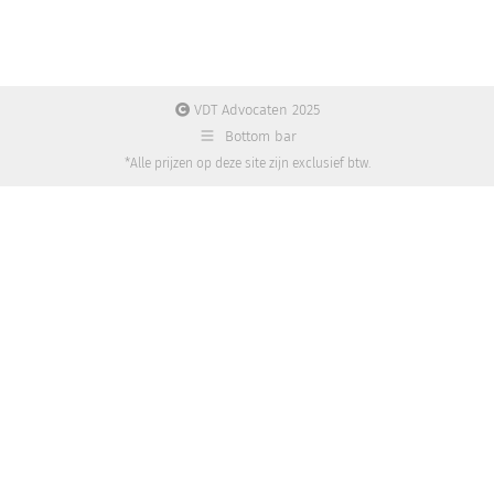
VDT Advocaten 2025
Bottom bar
*Alle prijzen op deze site zijn exclusief btw.