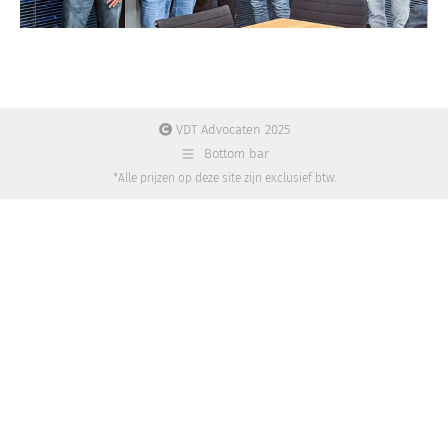
VDT Advocaten 2025
Bottom bar
*Alle prijzen op deze site zijn exclusief btw.