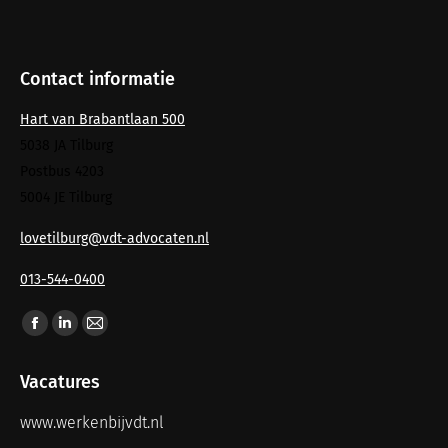
Contact informatie
Hart van Brabantlaan 500
5038 JA Tilburg
Postbus 4203
5004 JE Tilburg
lovetilburg@vdt-advocaten.nl
013-544-0400
Vind ons op:
Vacatures
www.werkenbijvdt.nl