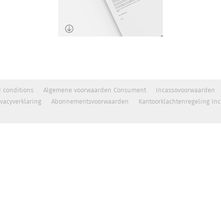
 conditions
Algemene voorwaarden Consument
Incassovoorwaarden
ivacyverklaring
Abonnementsvoorwaarden
Kantoorklachtenregeling In