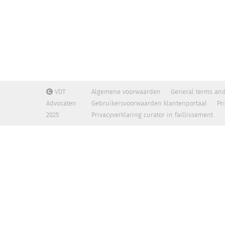
VDT
Algemene voorwaarden
General terms and
Advocaten
Gebruikersvoorwaarden klantenportaal
Pr
2025
Privacyverklaring curator in faillissement