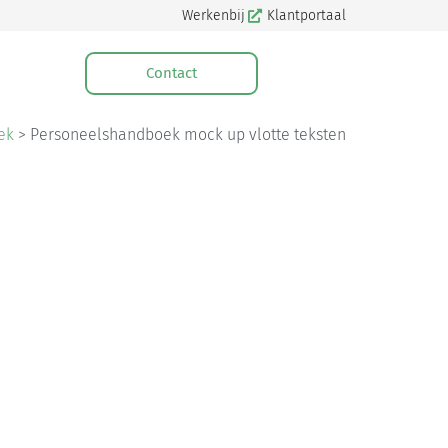
Werkenbij
Klantportaal
Contact
ek
>
Personeelshandboek mock up vlotte teksten