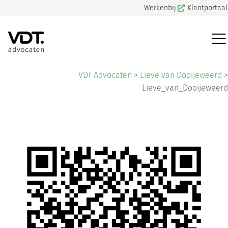
Werkenbij
Klantportaal
VDT Advocaten
>
Lieve van Dooijeweerd
>
Lieve_van_Dooijeweerd