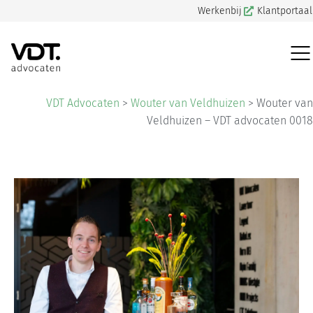
Werkenbij
Klantportaal
VDT Advocaten
>
Wouter van Veldhuizen
>
Wouter van
Veldhuizen – VDT advocaten 0018