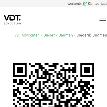
Werkenbij
Klantportaal
VDT Advocaten
>
Diederik Daamen
>
Diederik_Daamen