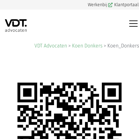
Werkenbij
Klantportaal
VDT Advocaten
>
Koen Donkers
>
Koen_Donkers