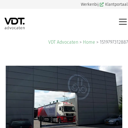
Werkenbij
Klantportaal
VDT Advocaten
>
Home
>
1519797312887