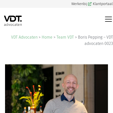
Werkenbij
Klantportaal
VDT Advocaten
>
Home
>
Team VDT
>
Boris Pepping – VDT
advocaten 0023