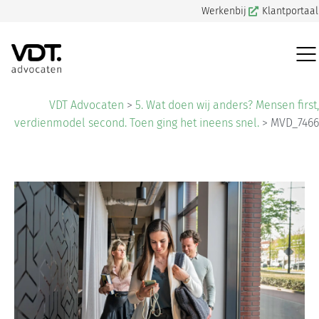
Werkenbij
Klantportaal
VDT Advocaten
>
5. Wat doen wij anders? Mensen first,
verdienmodel second. Toen ging het ineens snel.
>
MVD_7466