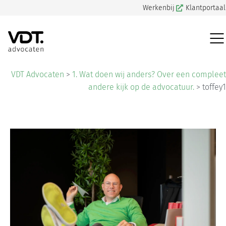
Werkenbij
Klantportaal
VDT Advocaten
>
1. Wat doen wij anders? Over een compleet
andere kijk op de advocatuur.
>
toffey1