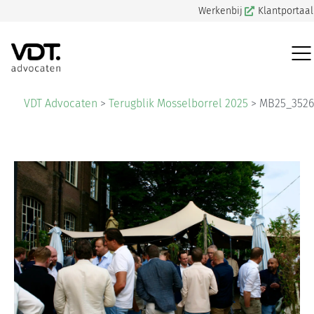
Werkenbij
Klantportaal
VDT Advocaten
>
Terugblik Mosselborrel 2025
>
MB25_3526