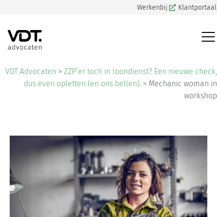
Werkenbij
Klantportaal
VDT Advocaten
>
ZZP’er toch in loondienst? Een nieuwe check,
dus even opletten (en ons bellen).
>
Mechanic woman in
workshop