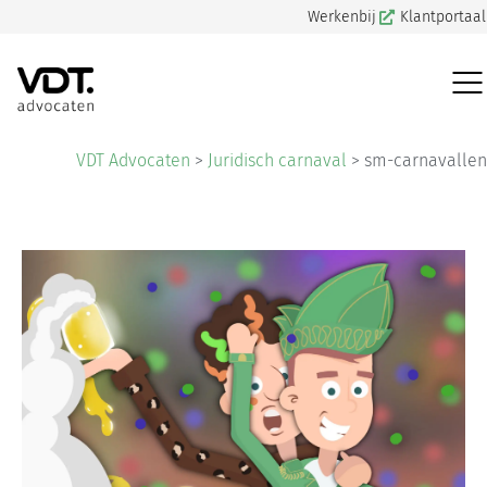
Werkenbij
Klantportaal
VDT Advocaten
>
Juridisch carnaval
>
sm-carnavallen