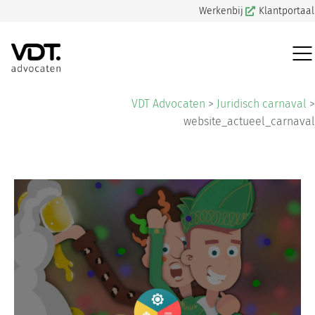
Werkenbij
Klantportaal
VDT Advocaten
>
Juridisch carnaval
>
website_actueel_carnaval