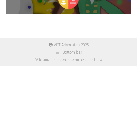
VDT Advocaten 2025
Bottom bar
*Alle prijzen op deze site zijn exclusief btw.