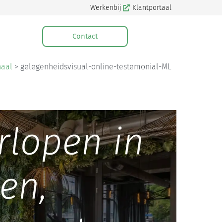
Werkenbij
Klantportaal
Contact
haal
>
gelegenheidsvisual-online-testemonial-ML