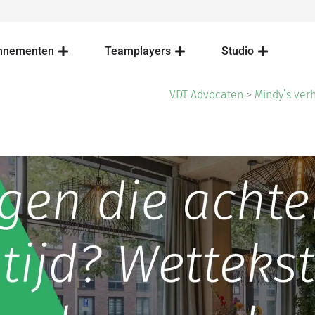
nnementen
Teamplayers
Studio
VDT Advocaten
>
Mindy’s ver