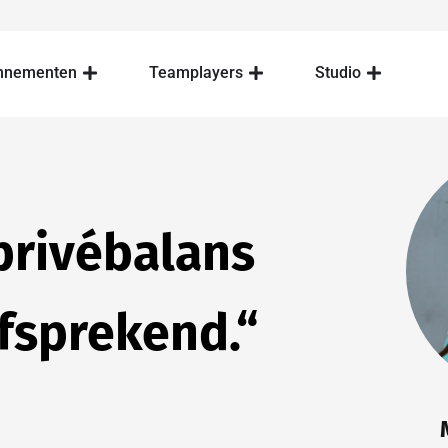
nnementen
Teamplayers
Studio
privébalans
lfsprekend.“