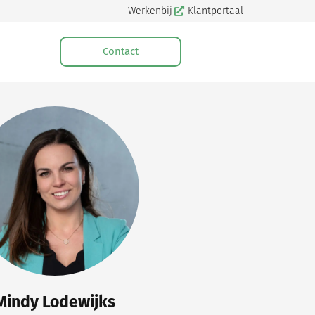
Werkenbij
Klantportaal
Contact
VDT Advocaten
>
Mindy’s verhaal
Mindy Lodewijks