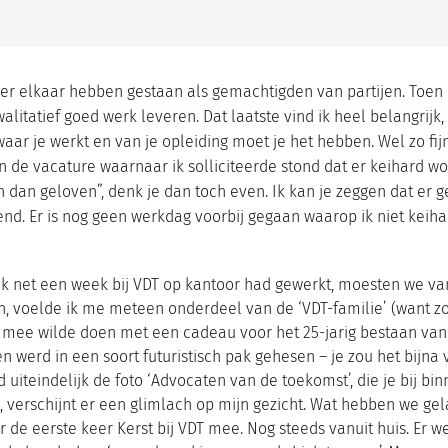
r elkaar hebben gestaan als gemachtigden van partijen. Toen al
litatief goed werk leveren. Dat laatste vind ik heel belangrijk,
 je werkt en van je opleiding moet je het hebben. Wel zo fijn 
 In de vacature waarnaar ik solliciteerde stond dat er keihard w
en dan geloven”, denk je dan toch even. Ik kan je zeggen dat er
end. Er is nog geen werkdag voorbij gegaan waarop ik niet keih
 ik net een week bij VDT op kantoor had gewerkt, moesten we v
, voelde ik me meteen onderdeel van de ‘VDT-familie’ (want zo
mee wilde doen met een cadeau voor het 25-jarig bestaan van VD
 werd in een soort futuristisch pak gehesen – je zou het bijn
uiteindelijk de foto ‘Advocaten van de toekomst’, die je bij bi
, verschijnt er een glimlach op mijn gezicht. Wat hebben we gel
r de eerste keer Kerst bij VDT mee. Nog steeds vanuit huis. Er 