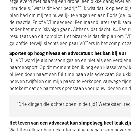
afgeleverd met daarbij een drone, een dikke dankjewel en
inmiddels: “wat is dit voor bedrijf?”. Ik wist dat ik op ee
plan had om mij ten huwelijk te vragen en aan Boris (de ‘p
de reactie. En of VDT meedeed! Een maand later zat ik sa
onder het mom ‘skyhigh gaan’. Althans, dat dacht ik… Een r
resultaat van dit complot. Het bizarre is dat dit plan om ‘V
geloofde, terwijl slechts een paar VDT’ers in het complot 
Sporten op hoog niveau en advocatuur: het kan bij VDT
Bij VDT word je als persoon gezien en niet als een verdien
paardensport. Op dit moment ben ik nog een klasse verwijde
blijven doen naast een fulltime baan als advocaat. Geluk
hoeven twijfelen om mijn paard te verkopen vanwege tijdno
betekent dat de partners openstaan voor jouw ideeën en d
“Drie dingen die achterlopen in de tijd? Wetteksten, r
Het leven van een advocaat kan simpelweg heel leuk zij
We tillen elkaar hier ook allemaal graag naar een hoger ni