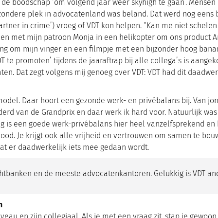
 de boodschap ‘om volgend jaar weer skyhigh te gaan’. Mensen
n bijzondere plek in advocatenland was beland. Dat werd nog eens
artner in crime’) vroeg of VDT kon helpen. “Kan me niet schelen
men met mijn patroon Monja in een helikopter om ons product 
ing om mijn vinger en een filmpje met een bijzonder hoog banana
DT te promoten’ tijdens de jaaraftrap bij alle collega’s is aange
zaten. Dat zegt volgens mij genoeg over VDT: VDT had dit daadwe
model. Daar hoort een gezonde werk- en privébalans bij. Van jong
rd van de Grandprix en daar werk ik hard voor. Natuurlijk was h
kig is een goede werk-privébalans hier heel vanzelfsprekend e
od. Je krijgt ook alle vrijheid en vertrouwen om samen te bouw
at er daadwerkelijk iets mee gedaan wordt.
echtbanken en de meeste advocatenkantoren. Gelukkig is VDT and
n
veau en zijn collegiaal. Als je met een vraag zit, stap je gewoo