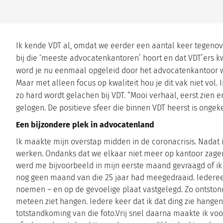
Ik kende VDT al, omdat we eerder een aantal keer tegenove
bij die ‘meeste advocatenkantoren’ hoort en dat VDT’ers kwa
word je nu eenmaal opgeleid door het advocatenkantoor waar
Maar met alleen focus op kwaliteit hou je dit vak niet vol.
zo hard wordt gelachen bij VDT. “Mooi verhaal, eerst zien 
gelogen. De positieve sfeer die binnen VDT heerst is ongek
Een bijzondere plek in advocatenland
Ik maakte mijn overstap midden in de coronacrisis. Nadat
werken. Ondanks dat we elkaar niet meer op kantoor zagen
werd me bijvoorbeeld in mijn eerste maand gevraagd of ik 
nog geen maand van die 25 jaar had meegedraaid. Iedereen
noemen – en op de gevoelige plaat vastgelegd. Zo ontstond 
meteen ziet hangen. Iedere keer dat ik dat ding zie hangen
totstandkoming van die foto.Vrij snel daarna maakte ik voo