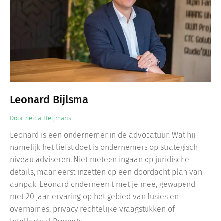
Leonard Bijlsma
Door
Seida Heijmans
Leonard is een ondernemer in de advocatuur. Wat hij
namelijk het liefst doet is ondernemers op strategisch
niveau adviseren. Niet meteen ingaan op juridische
details, maar eerst inzetten op een doordacht plan van
aanpak. Leonard onderneemt met je mee, gewapend
met 20 jaar ervaring op het gebied van fusies en
overnames, privacy rechtelijke vraagstukken of