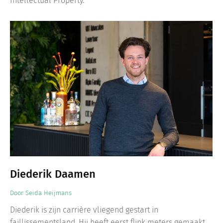
Intellectual Property.
Diederik Daamen
Door
Seida Heijmans
Diederik is zijn carrière vliegend gestart in
faillissementsland. Hij heeft eerst flink meters gemaakt