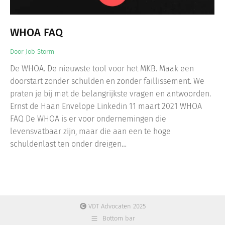
WHOA FAQ
Door
Job Storm
De WHOA. De nieuwste tool voor het MKB. Maak een
doorstart zonder schulden en zonder faillissement. We
praten je bij met de belangrijkste vragen en antwoorden.
Ernst de Haan Envelope Linkedin 11 maart 2021 WHOA
FAQ De WHOA is er voor ondernemingen die
levensvatbaar zijn, maar die aan een te hoge
schuldenlast ten onder dreigen…
VDT Advocaten 2025
Bottom bar