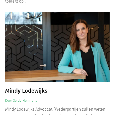
toelegt op…
Mindy Lodewijks
Door
Seida Heijmans
Mindy Lodewijks Advocaat “Wederpartijen zullen weten